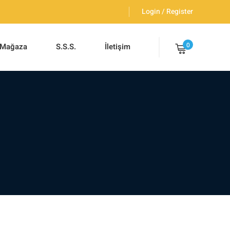
Login / Register
0
Mağaza
S.S.S.
İletişim