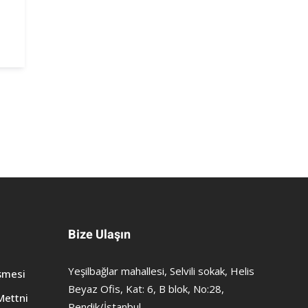
Bize Ulaşın
Yeşilbağlar mahallesi, Selvili sokak, Helis
şmesi
Beyaz Ofis, Kat: 6, B blok, No:28,
Mettni
Pendik/İstanbul