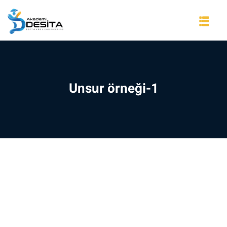
Skip
to
content
Unsur örneği-1