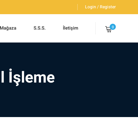
Login / Register
0
Mağaza
S.S.S.
İletişim
l İşleme