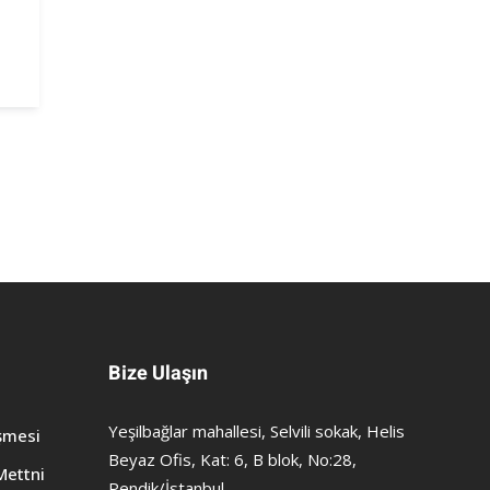
Bize Ulaşın
Yeşilbağlar mahallesi, Selvili sokak, Helis
şmesi
Beyaz Ofis, Kat: 6, B blok, No:28,
Mettni
Pendik/İstanbul