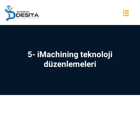
Skip
to
content
5- iMachining teknoloji
düzenlemeleri