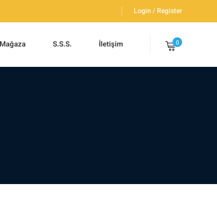
Login / Register
0
Mağaza
S.S.S.
İletişim