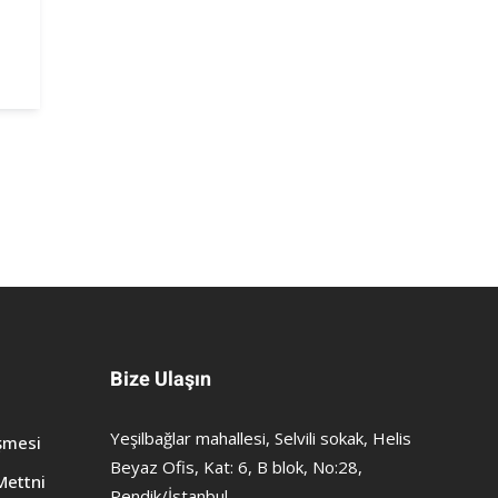
Bize Ulaşın
Yeşilbağlar mahallesi, Selvili sokak, Helis
şmesi
Beyaz Ofis, Kat: 6, B blok, No:28,
Mettni
Pendik/İstanbul