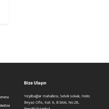
Bize Ulaşın
Yeşilbağlar mahallesi, Selvili sokak, Helis
şmesi
Beyaz Ofis, Kat: 6, B blok, No:28,
Mettni
Pendik/İstanbul