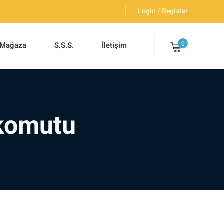
Login / Register
0
Mağaza
S.S.S.
İletişim
 komutu