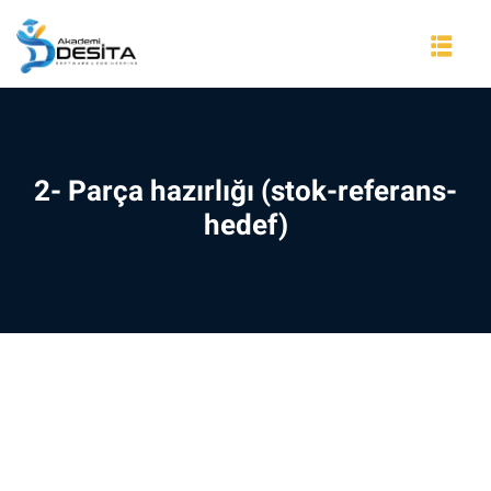
Skip
to
content
2- Parça hazırlığı (stok-referans-
hedef)