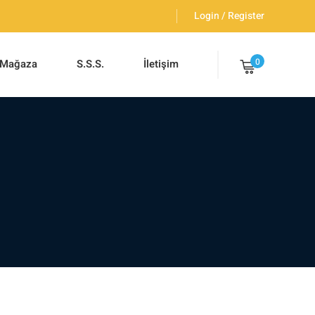
Login / Register
0
Mağaza
S.S.S.
İletişim