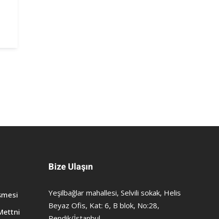
Bize Ulaşın
Yeşilbağlar mahallesi, Selvili sokak, Helis
şmesi
Beyaz Ofis, Kat: 6, B blok, No:28,
Mettni
Pendik/İstanbul