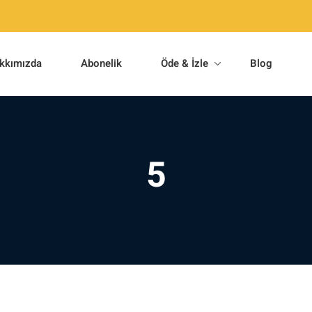
kkımızda
Abonelik
Öde & İzle
Blog
5