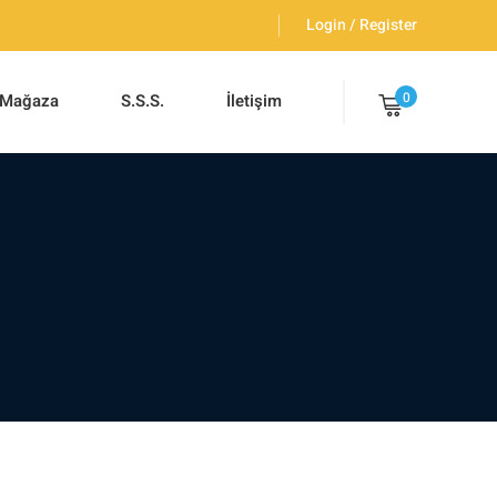
Login / Register
0
Mağaza
S.S.S.
İletişim