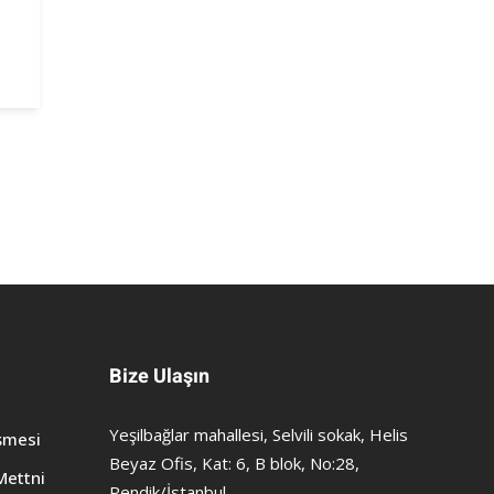
Bize Ulaşın
Yeşilbağlar mahallesi, Selvili sokak, Helis
şmesi
Beyaz Ofis, Kat: 6, B blok, No:28,
Mettni
Pendik/İstanbul